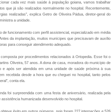
cionar cada vez mais saúde à população goiana, vamos trabalhar
tos que já são realizados normalmente no hospital. Recentemente,
as realizadas”, explica Getro de Oliveira Pádua, diretor-geral do
ministra a unidade.
o de funcionamento com perfil assistencial, especializado em média
. Antes da implantação, muitos munícipes que precisavam de auxílio
horas para conseguir atendimento adequado.
é composta por procedimentos relacionados à Ortopedia. Esse foi o
artins Oliveira, 57 anos. A dona de casa, moradora do município de
co e após ser atendida em uma unidade de saúde próxima à sua
bem recebida desde a hora que eu cheguei no hospital, tanto pelos
al”, conta ela.
nda foi surpreendida com uma festa de aniversário, realizada pela
de assistência humanizada desenvolvido no hospital.
obteve êxito em outros números, pois foram 227 internações e 526