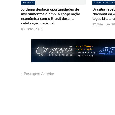
80 ANOS
# ISSO É SÃO P
Jordânia destaca oportunidades de
Brasília rece
investimentos e amplia cooperação
Nacional da A
econômica com o Brasil durante
laços bilatera
celebração nacional
22 Setembro, 2
08 Junho, 2026
Postagem Anterior