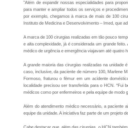
"Além de expandir nossas especialidades para propor
para manter e ampliar todos os serviços e procedimen
por exemplo, chegamos à marca de mais de 100 cirurgi
Instituto de Medicina e Desenvolvimento – Imed, que ad
A marca de 100 cirurgias realizadas em tão pouco temp
e alta complexidade, já é considerada um grande feito
médico de urgência e emergência viajavam até quatro 
A grande maioria das cirurgias realizadas na unidade 
caso, inclusive, da paciente de número 100, Marlene M
Formoso, fraturou o fêmur em um acidente domésti
localidade precisou ser transferida para o HCN. “Fui 
médicos como por enfermeiros e pela equipe de modo ger
Além do atendimento médico necessário, a paciente ai
equipe da unidade. A iniciativa faz parte de um projeto 
Cabe destacar que, além das cirurgias, o HCN também 