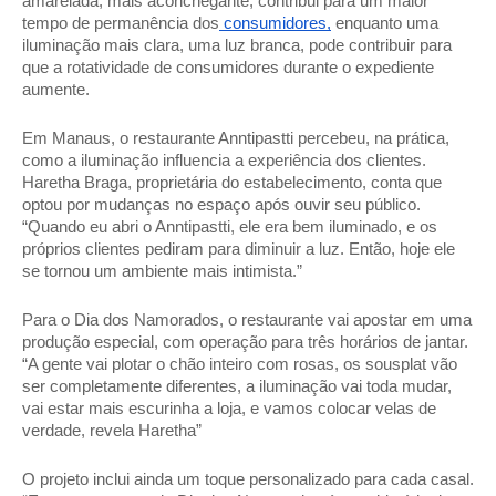
amarelada, mais aconchegante, contribui para um maior 
tempo de permanência dos
 consumidores,
 enquanto uma 
iluminação mais clara, uma luz branca, pode contribuir para 
que a rotatividade de consumidores durante o expediente 
aumente. 
Em Manaus, o restaurante Anntipastti percebeu, na prática, 
como a iluminação influencia a experiência dos clientes. 
Haretha Braga, proprietária do estabelecimento, conta que 
optou por mudanças no espaço após ouvir seu público. 
“Quando eu abri o Anntipastti, ele era bem iluminado, e os 
próprios clientes pediram para diminuir a luz. Então, hoje ele 
se tornou um ambiente mais intimista.” 
Para o Dia dos Namorados, o restaurante vai apostar em uma 
produção especial, com operação para três horários de jantar. 
“A gente vai plotar o chão inteiro com rosas, os sousplat vão 
ser completamente diferentes, a iluminação vai toda mudar, 
vai estar mais escurinha a loja, e vamos colocar velas de 
verdade, revela Haretha” 
O projeto inclui ainda um toque personalizado para cada casal. 