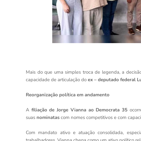
Mais do que uma simples troca de legenda, a decisão
capacidade de articulação do
ex – deputado federal L
Reorganização política em andamento
A
filiação de Jorge Vianna ao Democrata 35
ocorr
suas
nominatas
com nomes competitivos e com capacid
Com mandato ativo e atuação consolidada, especi
trabalhadores, Vianna chega como um ativo político re