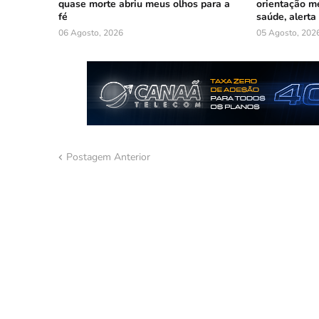
quase morte abriu meus olhos para a
orientação mé
fé
saúde, alerta
06 Agosto, 2026
05 Agosto, 202
Postagem Anterior