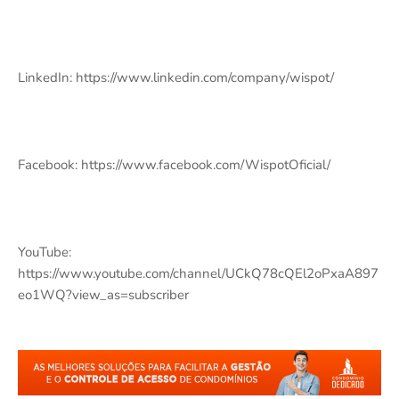
LinkedIn: https://www.linkedin.com/company/wispot/
Facebook: https://www.facebook.com/WispotOficial/
YouTube:
https://www.youtube.com/channel/UCkQ78cQEl2oPxaA897
eo1WQ?view_as=subscriber