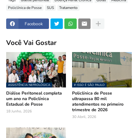
Policlínica de Posse
SUS
Tratamento
Facebook
Você Vai Gostar
ASSISTÊNCIA NEFROLÓGICA
# ISSO É SÃO PAULO
Diálise Peritoneal completa
Policlínica de Posse
um ano na Policlínica
ultrapassa 80 mil
Estadual de Posse
atendimentos no primeiro
trimestre de 2026
18 Junho, 2026
30 Abril, 2026