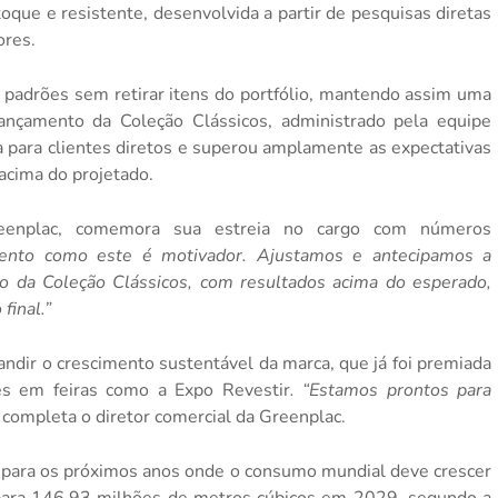
oque e resistente, desenvolvida a partir de pesquisas diretas
ores.
 padrões sem retirar itens do portfólio, mantendo assim uma
nçamento da Coleção Clássicos, administrado pela equipe
ra para clientes diretos e superou amplamente as expectativas
acima do projetado.
enplac, comemora sua estreia no cargo com números
nto como este é motivador. Ajustamos e antecipamos a
o da Coleção Clássicos, com resultados acima do esperado,
final.”
andir o crescimento sustentável da marca, que já foi premiada
es em feiras como a Expo Revestir
. “Estamos prontos para
,
completa o diretor comercial da Greenplac.
para os próximos anos onde o consumo mundial deve crescer
ara 146,93 milhões de metros cúbicos em 2029, segundo a