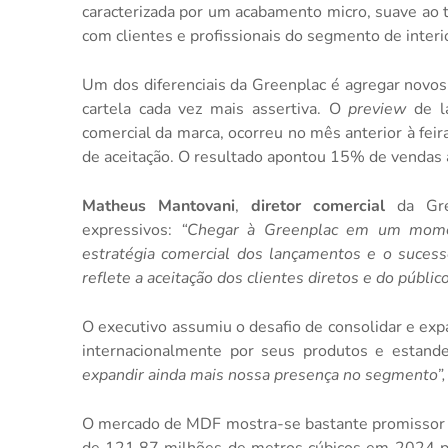
caracterizada por um acabamento micro, suave ao t
com clientes e profissionais do segmento de interi
Um dos diferenciais da Greenplac é agregar novos
cartela cada vez mais assertiva. O
preview
de la
comercial da marca, ocorreu no mês anterior à fei
de aceitação. O resultado apontou 15% de vendas 
Matheus Mantovani
,
diretor comercial
da Gre
expressivos:
“Chegar à Greenplac em um mome
estratégia comercial dos lançamentos e o sucess
reflete a aceitação dos clientes diretos e do público 
O executivo assumiu o desafio de consolidar e exp
internacionalmente por seus produtos e estand
expandir ainda mais nossa presença no segmento”
O mercado de MDF mostra-se bastante promissor 
de 121,87 milhões de metros cúbicos em 2024 p