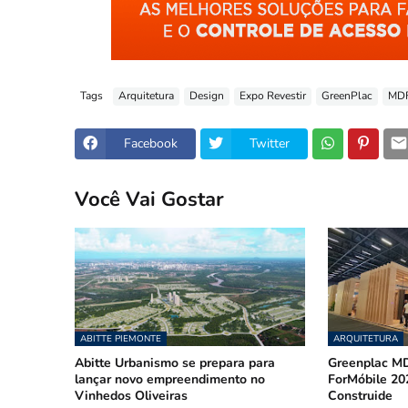
Tags
Arquitetura
Design
Expo Revestir
GreenPlac
MD
Facebook
Twitter
Você Vai Gostar
ABITTE PIEMONTE
ARQUITETURA
Abitte Urbanismo se prepara para
Greenplac MD
lançar novo empreendimento no
ForMóbile 20
Vinhedos Oliveiras
Construide