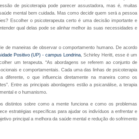
sessão de psicoterapia pode parecer assustadora, mas é, muitas
a saúde mental bem cuidada. Mas como decidir quem será a pessoa
s? Escolher o psicoterapeuta certo é uma decisão importante e
entender qual delas pode se alinhar melhor às suas necessidades e
série de maneiras de observar o comportamento humano. De acordo
sidade Positivo (UP) - campus Londrina
, Schirley Heritt, esse é um
scolher um terapeuta. “As abordagens se referem ao conjunto de
emocionais e comportamentais. Cada uma das linhas de psicoterapia
iferente, o que influencia diretamente na maneira como os
s”. Entre as principais abordagens estão a psicanálise, a terapia
amental e o humanismo.
os distintos sobre como a mente funciona e como os problemas
ce estratégias específicas para ajudar os indivíduos a enfrentar e
etivo principal a melhora da saúde mental e redução do sofrimento