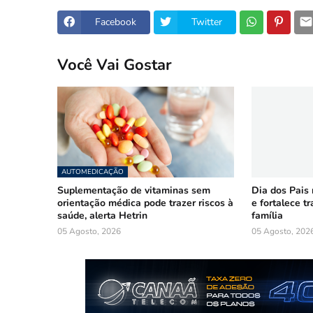
Facebook
Twitter
Você Vai Gostar
AUTOMEDICAÇÃO
Suplementação de vitaminas sem
Dia dos Pais
orientação médica pode trazer riscos à
e fortalece t
saúde, alerta Hetrin
família
05 Agosto, 2026
05 Agosto, 202