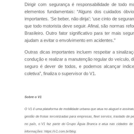
Dirigir com segurança é responsabilidade de todo 
elementos fundamentais: “Alguns dos cuidados óbv
importantes. ‘Se beber, não dirija’; ‘use cinto de segur
que todo motorista deve seguir. Afinal, são normas ref
Brasileiro. Outro fator significativo para ter mais seg
ajudam a evitar o envolvimento em acidentes.”
Outras dicas importantes incluem respeitar a sinaliza
condução e realizar a manutenção regular do veículo, d
seguro é dever de todos, e podemos alcançar índic
coletiva”, finaliza o supervisor do V1.
Sobre o V1
O V1 é uma plataforma de mobilidade urbana que atua no aluguel e assinat
gestão de frotas terceirizadas para empresas, fleet service, traslado d
no país, o V1 faz parte do Grupo Águia Branca e atua nas cidades de V
informações: https://v1.com.br/blog.