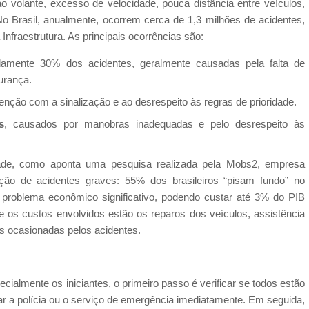
 volante, excesso de velocidade, pouca distância entre veículos,
. No Brasil, anualmente, ocorrem cerca de 1,3 milhões de acidentes,
nfraestrutura. As principais ocorrências são:
damente 30% dos acidentes, geralmente causadas pela falta de
urança.
nção com a sinalização e ao desrespeito às regras de prioridade.
s
, causados por manobras inadequadas e pelo desrespeito às
ade, como aponta uma pesquisa realizada pela Mobs2, empresa
ção de acidentes graves: 55% dos brasileiros “pisam fundo” no
 problema econômico significativo, podendo custar até 3% do PIB
 os custos envolvidos estão os reparos dos veículos, assistência
es ocasionadas pelos acidentes.
ecialmente os iniciantes, o primeiro passo é verificar se todos estão
nar a polícia ou o serviço de emergência imediatamente. Em seguida,