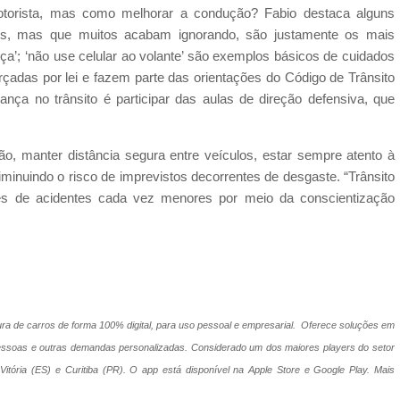
motorista, mas como melhorar a condução? Fabio destaca alguns
ios, mas que muitos acabam ignorando, são justamente os mais
ança’; ‘não use celular ao volante’ são exemplos básicos de cuidados
orçadas por lei e fazem parte das orientações do Código de Trânsito
urança no trânsito é participar das aulas de direção defensiva, que
ção, manter distância segura entre veículos, estar sempre atento à
iminuindo o risco de imprevistos decorrentes de desgaste. “Trânsito
es de acidentes cada vez menores por meio da conscientização
ura de carros de forma 100% digital, para uso pessoal e empresarial. Oferece soluções em
e pessoas e outras demandas personalizadas. Considerado um dos maiores players do setor
itória (ES) e Curitiba (PR). O app está disponível na Apple Store e Google Play. Mais