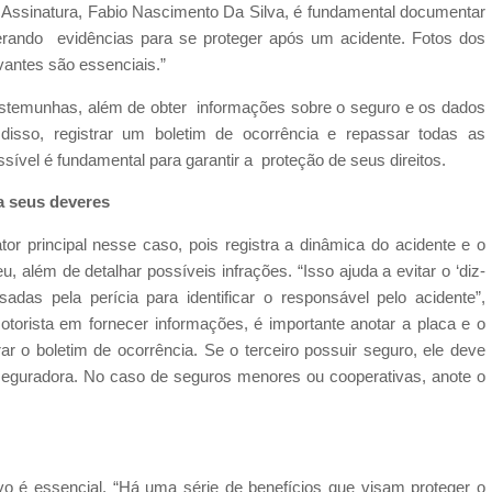
1 Assinatura, Fabio Nascimento Da Silva, é fundamental documentar
, gerando evidências para se proteger após um acidente. Fotos dos
evantes são essenciais.”
testemunhas, além de obter informações sobre o seguro e os dados
isso, registrar um boletim de ocorrência e repassar todas as
sível é fundamental para garantir a proteção de seus direitos.
a seus deveres
or principal nesse caso, pois registra a dinâmica do acidente e o
, além de detalhar possíveis infrações. “Isso ajuda a evitar o ‘diz-
das pela perícia para identificar o responsável pelo acidente”,
otorista em fornecer informações, é importante anotar a placa e o
r o boletim de ocorrência. Se o terceiro possuir seguro, ele deve
da seguradora. No caso de seguros menores ou cooperativas, anote o
ivo é essencial. “Há uma série de benefícios que visam proteger o