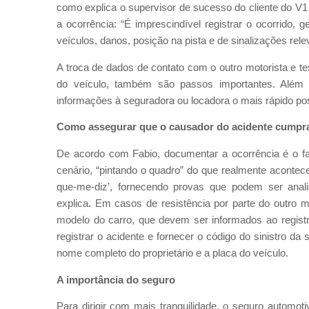
como explica o supervisor de sucesso do cliente do V
a ocorrência: “É imprescindível registrar o ocorrido
veículos, danos, posição na pista e de sinalizações rel
A troca de dados de contato com o outro motorista e 
do veículo, também são passos importantes. Além d
informações à seguradora ou locadora o mais rápido pos
Como assegurar que o causador do acidente cumpr
De acordo com Fabio, documentar a ocorrência é o fat
cenário, “pintando o quadro” do que realmente aconteceu
que-me-diz’, fornecendo provas que podem ser analisa
explica. Em casos de resistência por parte do outro m
modelo do carro, que devem ser informados ao registra
registrar o acidente e fornecer o código do sinistro 
nome completo do proprietário e a placa do veículo.
A importância do seguro
Para dirigir com mais tranquilidade, o seguro automot