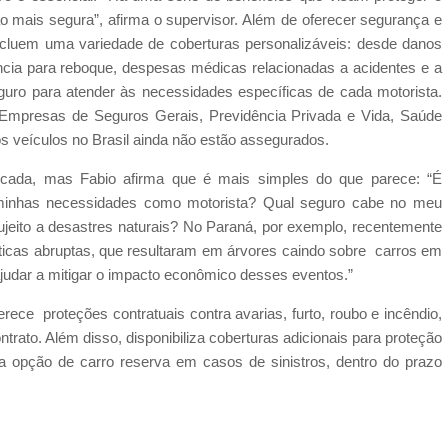
o mais segura”, afirma o supervisor. Além de oferecer segurança e
ncluem uma variedade de coberturas personalizáveis: desde danos
ência para reboque, despesas médicas relacionadas a acidentes e a
uro para atender às necessidades específicas de cada motorista.
Empresas de Seguros Gerais, Previdência Privada e Vida, Saúde
 veículos no Brasil ainda não estão assegurados.
icada, mas Fabio afirma que é mais simples do que parece: “É
 minhas necessidades como motorista? Qual seguro cabe no meu
eito a desastres naturais? No Paraná, por exemplo, recentemente
icas abruptas, que resultaram em árvores caindo sobre carros em
judar a mitigar o impacto econômico desses eventos.”
rece proteções contratuais contra avarias, furto, roubo e incêndio,
rato. Além disso, disponibiliza coberturas adicionais para proteção
o a opção de carro reserva em casos de sinistros, dentro do prazo