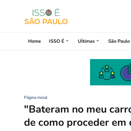
Home
ISSO É
Uĺtimas
São Paulo
Página inicial
"Bateram no meu carro,
de como proceder em c