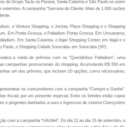
tos do Grupo Tacla no Paraná, Santa Catarina e São Paulo se unem
 de setembro. A campanha “Semana do Cliente: Mais de 1.000 razões
iente.
adium, o Ventura Shopping, o Jockey Plaza Shopping e o Shopping
mium. Em Ponta Grossa, o Palladium Ponta Grossa. Em Umuarama,
adium. Em Santa Catarina, o Itajaí Shopping Center, em Itajaí e o
ão Paulo, o Shopping Cidade Sorocaba, em Sorocaba (SP).
realiza a roleta de prêmios com os "Queridinhos Palladium", uma
e das campanhas promocionais do shopping. Acumulando R$ 350 em
e ganhar um dos prêmios, que incluem 10 opções, como nécessaires,
vai presentear os consumidores com a campanha “Compre e Ganhe”.
as fiscais por um presente especial. Entre os brindes estão copos
ares e pingentes banhados a ouro e ingressos de cinema Cinesystem
ação com a campanha “UAUtlet”. Do dia 12 ao dia 15 de setembro, o