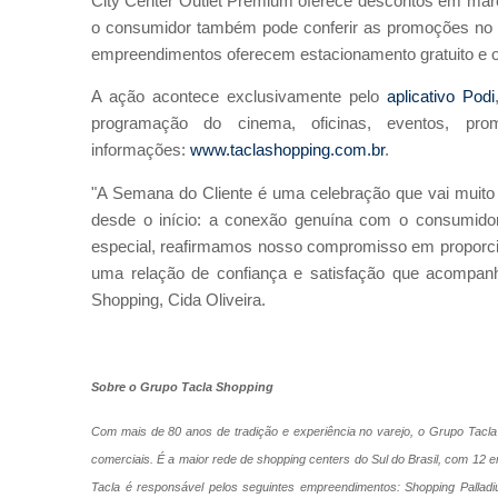
City Center Outlet Premium oferece descontos em marcas
o consumidor também pode conferir as promoções no P
empreendimentos oferecem estacionamento gratuito e op
A ação acontece exclusivamente pelo
aplicativo Podi
programação do cinema, oficinas, eventos, p
informações:
www.taclashopping.com.br
.
"A Semana do Cliente é uma celebração que vai muit
desde o início: a conexão genuína com o consumido
especial, reafirmamos nosso compromisso em proporci
uma relação de confiança e satisfação que acompanh
Shopping, Cida Oliveira.
Sobre o Grupo Tacla Shopping
Com mais de 80 anos de tradição e experiência no varejo, o Grupo Tacla
comerciais. É a maior rede de shopping centers do Sul do Brasil, com 12
Tacla é responsável pelos seguintes empreendimentos: Shopping Palladi