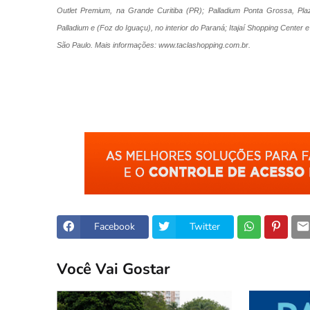
Outlet Premium, na Grande Curitiba (PR); Palladium Ponta Grossa, P
Palladium e (Foz do Iguaçu), no interior do Paraná; Itajaí Shopping Center
São Paulo. Mais informações: www.taclashopping.com.br.
Facebook
Twitter
Você Vai Gostar