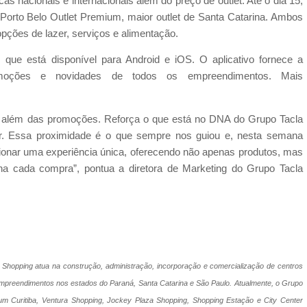
 nacionais e internacionais além do preço de outlet. Até o dia 15,
orto Belo Outlet Premium, maior outlet de Santa Catarina. Ambos
ções de lazer, serviços e alimentação.
, que está disponível para Android e iOS. O aplicativo fornece a
romoções e novidades de todos os empreendimentos. Mais
o além das promoções. Reforça o que está no DNA do Grupo Tacla
r. Essa proximidade é o que sempre nos guiou e, nesta semana
onar uma experiência única, oferecendo não apenas produtos, mas
a cada compra”, pontua a diretora de Marketing do Grupo Tacla
 Shopping atua na construção, administração, incorporação e comercialização de centros
 empreendimentos nos estados do Paraná, Santa Catarina e São Paulo. Atualmente, o Grupo
um Curitiba, Ventura Shopping, Jockey Plaza Shopping, Shopping Estação e City Center