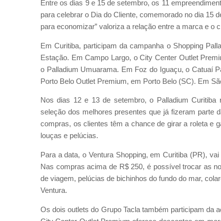
Entre os dias 9 e 15 de setembro, os 11 empreendimen
para celebrar o Dia do Cliente, comemorado no dia 15
para economizar” valoriza a relação entre a marca e o cl
Em Curitiba, participam da campanha o Shopping Pall
Estação. Em Campo Largo, o City Center Outlet Pre
o Palladium Umuarama. Em Foz do Iguaçu, o Catuaí Pall
Porto Belo Outlet Premium, em Porto Belo (SC). Em S
Nos dias 12 e 13 de setembro, o Palladium Curitiba 
seleção dos melhores presentes que já fizeram part
compras, os clientes têm a chance de girar a roleta 
louças e pelúcias.
Para a data, o Ventura Shopping, em Curitiba (PR), 
Nas compras acima de R$ 250, é possível trocar as not
de viagem, pelúcias de bichinhos do fundo do mar, col
Ventura.
Os dois outlets do Grupo Tacla também participam da 