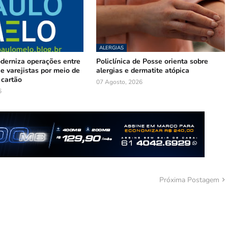
ALERGIAS
oderniza operações entre
Policlínica de Posse orienta sobre
e varejistas por meio de
alergias e dermatite atópica
 cartão
07 Agosto, 2026
6
Próxima Postagem