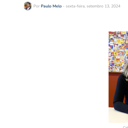
Por
Paulo Melo
-
sexta-feira, setembro 13, 2024
Cré