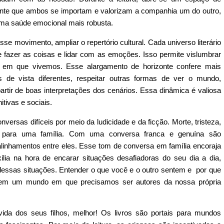
idente que ambos se importam e valorizam a companhia um do outro,
uma saúde emocional mais robusta.
sse movimento, ampliar o repertório cultural. Cada universo literário
e fazer as coisas e lidar com as emoções. Isso permite vislumbrar
e em que vivemos. Esse alargamento de horizonte confere mais
s de vista diferentes, respeitar outras formas de ver o mundo,
rtir de boas interpretações dos cenários. Essa dinâmica é valiosa
itivas e sociais.
nversas difíceis por meio da ludicidade e da ficção. Morte, tristeza,
s para uma família. Com uma conversa franca e genuína são
s alinhamentos entre eles. Esse tom de conversa em família encoraja
lia na hora de encarar situações desafiadoras do seu dia a dia,
dessas situações. Entender o que você e o outro sentem e por que
r em um mundo em que precisamos ser autores da nossa própria
 vida dos seus filhos, melhor! Os livros são portais para mundos