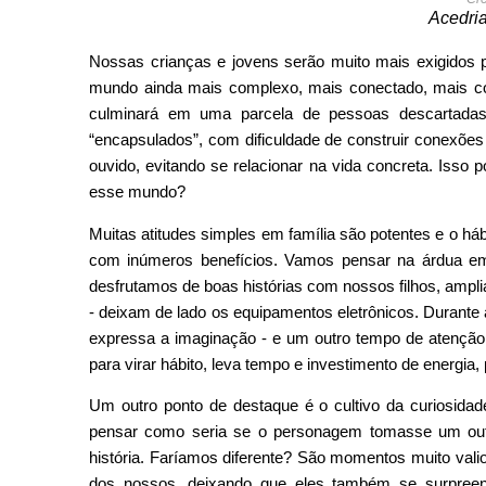
Acedri
Nossas crianças e jovens serão muito mais exigidos 
mundo ainda mais complexo, mais conectado, mais com
culminará em uma parcela de pessoas descartada
“encapsulados”, com dificuldade de construir conexõe
ouvido, evitando se relacionar na vida concreta. Isso 
esse mundo?
Muitas atitudes simples em família são potentes e o háb
com inúmeros benefícios. Vamos pensar na árdua em
desfrutamos de boas histórias com nossos filhos, ampli
- deixam de lado os equipamentos eletrônicos. Durante 
expressa a imaginação - e um outro tempo de atenção c
para virar hábito, leva tempo e investimento de energia
Um outro ponto de destaque é o cultivo da curiosidade,
pensar como seria se o personagem tomasse um outr
história. Faríamos diferente? São momentos muito valio
dos nossos, deixando que eles também se surpreen