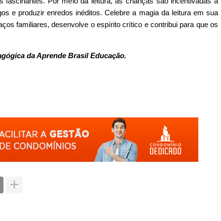
fascinantes. Por meio da leitura, as crianças são incentivadas a
ogos e produzir enredos inéditos. Celebre a magia da leitura em sua
aços familiares, desenvolve o espírito crítico e contribui para que os
agógica da Aprende Brasil Educação.