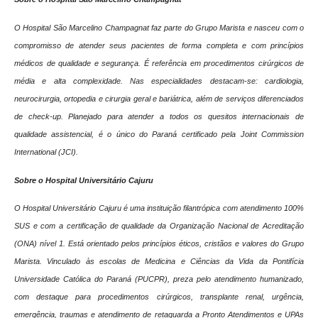
O Hospital São Marcelino Champagnat faz parte do Grupo Marista e nasceu com o
compromisso de atender seus pacientes de forma completa e com princípios
médicos de qualidade e segurança. É referência em procedimentos cirúrgicos de
média e alta complexidade. Nas especialidades destacam-se: cardiologia,
neurocirurgia, ortopedia e cirurgia geral e bariátrica, além de serviços diferenciados
de check-up. Planejado para atender a todos os quesitos internacionais de
qualidade assistencial, é o único do Paraná certificado pela Joint Commission
International (JCI).
Sobre o Hospital Universitário Cajuru
O Hospital Universitário Cajuru é uma instituição filantrópica com atendimento 100%
SUS e com a certificação de qualidade da Organização Nacional de Acreditação
(ONA) nível 1. Está orientado pelos princípios éticos, cristãos e valores do Grupo
Marista. Vinculado às escolas de Medicina e Ciências da Vida da Pontifícia
Universidade Católica do Paraná (PUCPR), preza pelo atendimento humanizado,
com destaque para procedimentos cirúrgicos, transplante renal, urgência,
emergência, traumas e atendimento de retaguarda a Pronto Atendimentos e UPAs