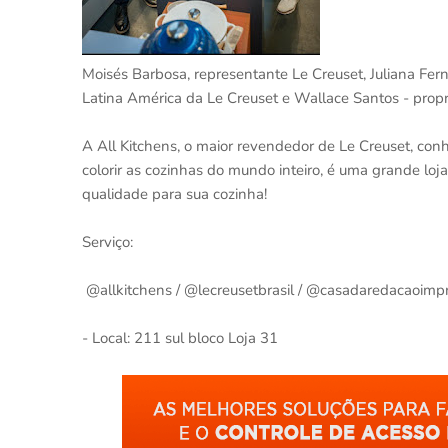
Moisés Barbosa, representante Le Creuset, Juliana Fer
Latina América da Le Creuset e Wallace Santos - propri
A All Kitchens, o maior revendedor de Le Creuset, conh
colorir as cozinhas do mundo inteiro, é uma grande loj
qualidade para sua cozinha!
Serviço:
⁠@allkitchens / @lecreusetbrasil / @casadaredacaoimp
- Local: 211 sul bloco Loja 31