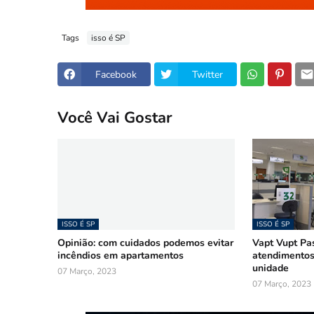
Tags
isso é SP
Facebook
Twitter
Você Vai Gostar
ISSO É SP
ISSO É SP
Opinião: com cuidados podemos evitar
Vapt Vupt Pa
incêndios em apartamentos
atendimentos
unidade
07 Março, 2023
07 Março, 2023