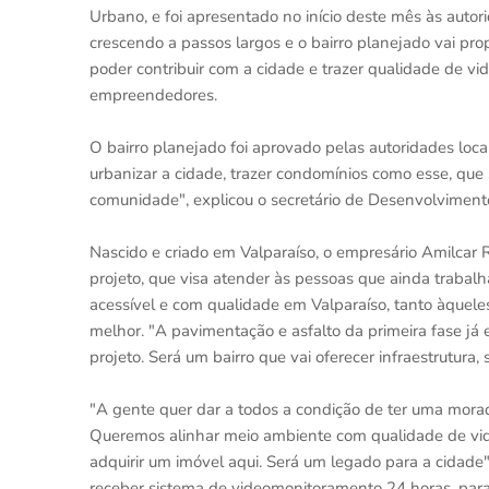
Urbano, e foi apresentado no início deste mês às auto
crescendo a passos largos e o bairro planejado vai pr
poder contribuir com a cidade e trazer qualidade de v
empreendedores.
O bairro planejado foi aprovado pelas autoridades loc
urbanizar a cidade, trazer condomínios como esse, que
comunidade", explicou o secretário de Desenvolvimento
Nascido e criado em Valparaíso, o empresário Amilcar 
projeto, que visa atender às pessoas que ainda traba
acessível e com qualidade em Valparaíso, tanto àquel
melhor. "A pavimentação e asfalto da primeira fase já 
projeto. Será um bairro que vai oferecer infraestrutura
"A gente quer dar a todos a condição de ter uma moradi
Queremos alinhar meio ambiente com qualidade de vid
adquirir um imóvel aqui. Será um legado para a cidad
receber sistema de videomonitoramento 24 horas, parad