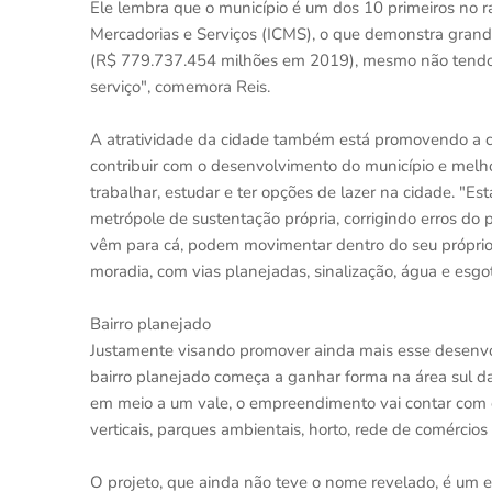
Ele lembra que o município é um dos 10 primeiros no 
Mercadorias e Serviços (ICMS), o que demonstra grand
(R$ 779.737.454 milhões em 2019), mesmo não tendo gr
serviço", comemora Reis.
A atratividade da cidade também está promovendo a c
contribuir com o desenvolvimento do município e melho
trabalhar, estudar e ter opções de lazer na cidade. "E
metrópole de sustentação própria, corrigindo erros do 
vêm para cá, podem movimentar dentro do seu próprio
moradia, com vias planejadas, sinalização, água e esgo
Bairro planejado
Justamente visando promover ainda mais esse desenv
bairro planejado começa a ganhar forma na área sul 
em meio a um vale, o empreendimento vai contar com c
verticais, parques ambientais, horto, rede de comércio
O projeto, que ainda não teve o nome revelado, é um