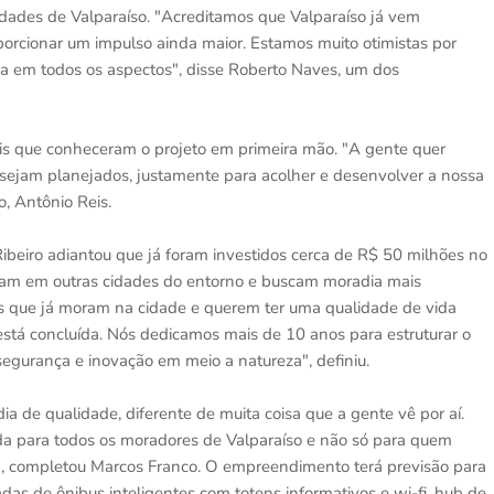
ridades de Valparaíso. "Acreditamos que Valparaíso já vem
oporcionar um impulso ainda maior. Estamos muito otimistas por
ida em todos os aspectos", disse Roberto Naves, um dos
ais que conheceram o projeto em primeira mão. "A gente quer
 sejam planejados, justamente para acolher e desenvolver a nossa
, Antônio Reis.
Ribeiro adiantou que já foram investidos cerca de R$ 50 milhões no
lham em outras cidades do entorno e buscam moradia mais
es que já moram na cidade e querem ter uma qualidade de vida
está concluída. Nós dedicamos mais de 10 anos para estruturar o
, segurança e inovação em meio a natureza", definiu.
a de qualidade, diferente de muita coisa que a gente vê por aí.
a para todos os moradores de Valparaíso e não só para quem
e", completou Marcos Franco. O empreendimento terá previsão para
as de ônibus inteligentes com totens informativos e wi-fi, hub de