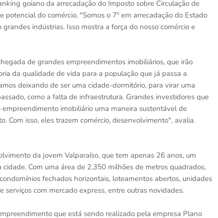
ranking goiano da arrecadação do Imposto sobre Circulação de
e potencial do comércio. "Somos o 7º em arrecadação do Estado
andes indústrias. Isso mostra a força do nosso comércio e
hegada de grandes empreendimentos imobiliários, que irão
ria da qualidade de vida para a população que já passa a
stamos deixando de ser uma cidade-dormitório, para virar uma
passado, como a falta de infraestrutura. Grandes investidores que
 empreendimento imobiliário uma maneira sustentável de
to. Com isso, eles trazem comércio, desenvolvimento", avalia.
olvimento da jovem Valparaíso, que tem apenas 26 anos, um
da cidade. Com uma área de 2,350 milhões de metros quadrados,
ondomínios fechados horizontais, loteamentos abertos, unidades
s e serviços com mercado express, entre outras novidades.
 empreendimento que está sendo realizado pela empresa Plano