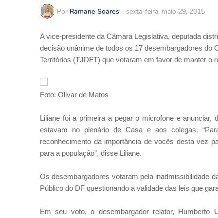
Por
Ramane Soares
-
sexta-feira, maio 29, 2015
A vice-presidente da Câmara Legislativa, deputada distri
decisão unânime de todos os 17 desembargadores do Con
Territórios (TJDFT) que votaram em favor de manter o r
Foto: Olivar de Matos
Liliane foi a primeira a pegar o microfone e anunciar, 
estavam no plenário de Casa e aos colegas. “Para
reconhecimento da importância de vocês desta vez part
para a população”, disse Liliane.
Os desembargadores votaram pela inadmissibilidade da a
Público do DF questionando a validade das leis que gar
Em seu voto, o desembargador relator, Humberto U