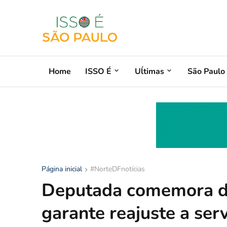
Home
ISSO É
Uĺtimas
São Paulo
Página inicial
#NorteDFnotícias
Deputada comemora de
garante reajuste a ser