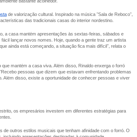
ambiente bastante acolhedor." 
osta
 de valorização cultural. Inspirado na música "Sala de Reboco", 
terísticas das tradicionais casas do interior nordestino. 
o, a casa mantém apresentações às sextas-feiras, sábados e 
ácil lançar novos nomes. Hoje, quando a gente traz um artista 
 ainda está começando, a situação fica mais difícil", relata o 
o que mantém a casa viva. Além disso, Rinaldo enxerga o forró 
. "Recebo pessoas que dizem que estavam enfrentando problemas 
. Além disso, existe a oportunidade de conhecer pessoas e viver 
estrito, os empresários investem em diferentes estratégias para 
entes. 
s de outros estilos musicais que tenham afinidade com o forró. O 
os, incluindo apresentações destinadas à comunidade 