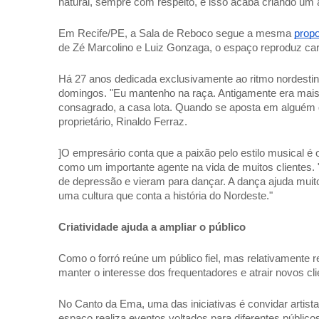
natural, sempre com respeito, e isso acaba criando um 
Em Recife/PE, a Sala de Reboco segue a mesma 
prop
de Zé Marcolino e Luiz Gonzaga, o espaço reproduz carac
Há 27 anos dedicada exclusivamente ao ritmo nordestin
domingos. "Eu mantenho na raça. Antigamente era mais f
consagrado, a casa lota. Quando se aposta em alguém que
proprietário, Rinaldo Ferraz. 
]O empresário conta que a paixão pelo estilo musical é 
como um importante agente na vida de muitos clientes
de depressão e vieram para dançar. A dança ajuda muito
uma cultura que conta a história do Nordeste." 
Criatividade ajuda a ampliar o público 
Como o forró reúne um público fiel, mas relativamente r
manter o interesse dos frequentadores e atrair novos cli
No Canto da Ema, uma das iniciativas é convidar artista
espaço realiza eventos voltados para diferentes públic