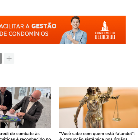
credi de combate às
“Você sabe com quem está falando?”:
máticas é reconhecido no
A corrupção sistêmica nos órgãos