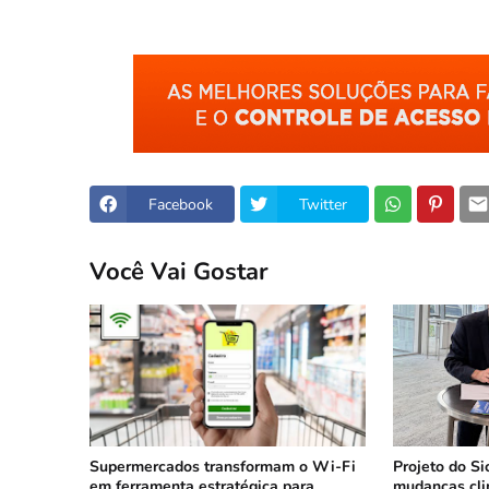
Facebook
Twitter
Você Vai Gostar
Supermercados transformam o Wi-Fi
Projeto do Si
em ferramenta estratégica para
mudanças cli