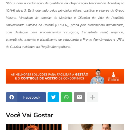
SUS e com a certificação de qualidade da Organização Nacional de Acreditação
(ONA) nível 3. Está orientado pelos princípios éticos, cristãos e valores do Grupo
Marista. Vinculado às escolas de Medicina e Ciências da Vida da Pontifícia
Universidade Católica do Paraná (PUCPR), preza pelo atendimento humanizado,
com destaque para procedimentos cirúrgicos, transplante renal, urgência,
emergência, traumas e atendimento de retaguarda a Pronto Atendimentos e UPAs
de Curitiba e cidades da Região Metropolitana.
Facebook
Você Vai Gostar