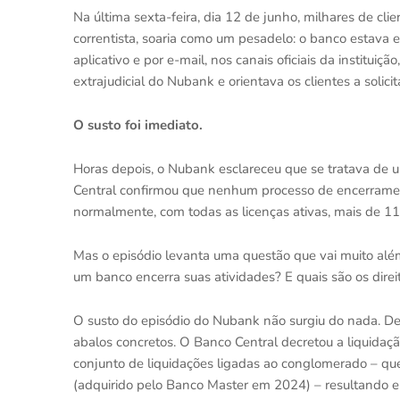
Na última sexta-feira, dia 12 de junho, milhares de 
correntista, soaria como um pesadelo: o banco estava e
aplicativo e por e-mail, nos canais oficiais da institui
extrajudicial do Nubank e orientava os clientes a solic
O susto foi imediato.
Horas depois, o Nubank esclareceu que se tratava de um
Central confirmou que nenhum processo de encerramen
normalmente, com todas as licenças ativas, mais de 112 
Mas o episódio levanta uma questão que vai muito alé
um banco encerra suas atividades? E quais são os dire
O susto do episódio do Nubank não surgiu do nada. Des
abalos concretos. O Banco Central decretou a liquida
conjunto de liquidações ligadas ao conglomerado – que
(adquirido pelo Banco Master em 2024) – resultando 