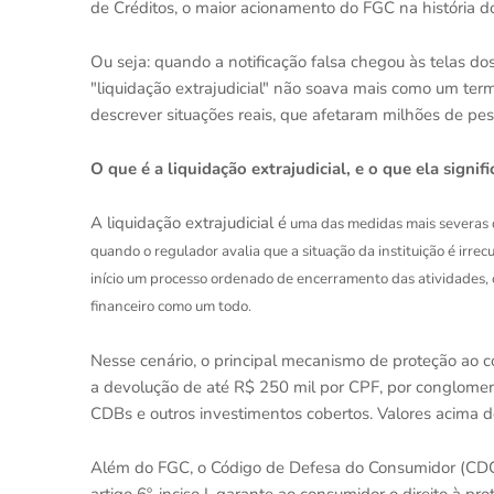
de Créditos, o maior acionamento do FGC na história do
Ou seja: quando a notificação falsa chegou às telas d
"liquidação extrajudicial" não soava mais como um ter
descrever situações reais, que afetaram milhões de pes
O que é a liquidação extrajudicial, e o que ela signi
A liquidação extrajudicial é
uma das medidas mais severas qu
quando o regulador avalia que a situação da instituição é irre
início um processo ordenado de encerramento das atividades, c
financeiro como um todo.
Nesse cenário, o principal mecanismo de proteção ao 
a devolução de até R$ 250 mil por CPF, por conglomer
CDBs e outros investimentos cobertos. Valores acima d
Além do FGC, o Código de Defesa do Consumidor (CDC),
artigo 6º, inciso I, garante ao consumidor o direito à 