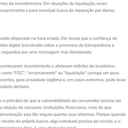
tes de investimentos. Em situações de liquidação, esses
ressarcimento e para eventual busca de reparação por danos.
otão disparado na hora errada. Ele revela que a confiança do
lo digital (construído sobre a promessa de transparência e
 em segundos por uma mensagem mal direcionada.
 aconteceram recentemente e afetaram milhões de brasileiros,
s como "FGC", "encerramento" ou "liquidação" carrega um peso
recentes, gera ansiedade legítima e, em casos extremos, pode levar
róprio dinheiro.
 o princípio de que a vulnerabilidade do consumidor precisa ser
elação de consumo. Instituições financeiras, mais do que
 comunicação seja tão segura quanto seus sistemas. Porque quando
ebe do próprio banco, algo estrutural precisa ser revisto, e o
mpromisso ético, é uma obrigação legal.