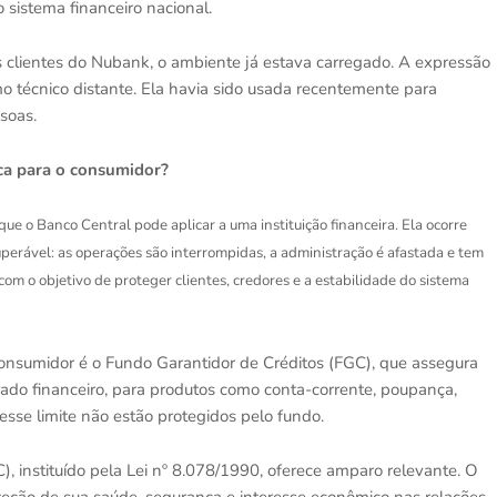
 sistema financeiro nacional.
os clientes do Nubank, o ambiente já estava carregado. A expressão
mo técnico distante. Ela havia sido usada recentemente para
soas.
fica para o consumidor?
e o Banco Central pode aplicar a uma instituição financeira. Ela ocorre
cuperável: as operações são interrompidas, a administração é afastada e tem
om o objetivo de proteger clientes, credores e a estabilidade do sistema
consumidor é o Fundo Garantidor de Créditos (FGC), que assegura
ado financeiro, para produtos como conta-corrente, poupança,
esse limite não estão protegidos pelo fundo.
 instituído pela Lei nº 8.078/1990, oferece amparo relevante. O
proteção de sua saúde, segurança e interesse econômico nas relações