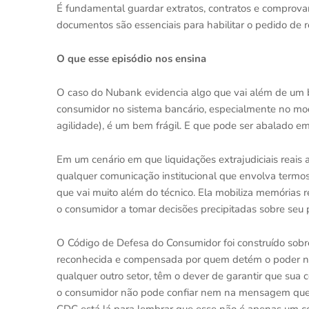
É fundamental guardar extratos, contratos e comprovan
documentos são essenciais para habilitar o pedido de 
O que esse episódio nos ensina
O caso do Nubank evidencia algo que vai além de um b
consumidor no sistema bancário, especialmente no mode
agilidade), é um bem frágil. E que pode ser abalado
Em um cenário em que liquidações extrajudiciais reais
qualquer comunicação institucional que envolva termo
que vai muito além do técnico. Ela mobiliza memórias 
o consumidor a tomar decisões precipitadas sobre seu p
O Código de Defesa do Consumidor foi construído sobre
reconhecida e compensada por quem detém o poder na r
qualquer outro setor, têm o dever de garantir que sua
o consumidor não pode confiar nem na mensagem que rec
CDC está lá para lembrar que esse não é apenas um co