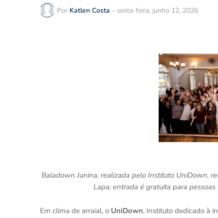
Por
Katlen Costa
-
sexta-feira, junho 12, 2026
Baladown Junina, realizada pelo Instituto UniDown, r
Lapa; entrada é gratuita para pessoa
Em clima de arraial, o
UniDown
, Instituto dedicado 