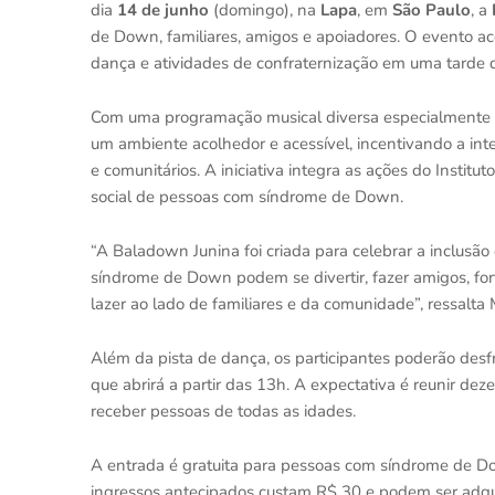
dia
14 de junho
(domingo), na
Lapa
, em
São Paulo
, a
de Down, familiares, amigos e apoiadores. O evento aco
dança e atividades de confraternização em uma tarde d
Com uma programação musical diversa especialmente p
um ambiente acolhedor e acessível, incentivando a inter
e comunitários. A iniciativa integra as ações do Insti
social de pessoas com síndrome de Down.
“A Baladown Junina foi criada para celebrar a inclusã
síndrome de Down podem se divertir, fazer amigos, fo
lazer ao lado de familiares e da comunidade”, ressalta 
Além da pista de dança, os participantes poderão desf
que abrirá a partir das 13h. A expectativa é reunir d
receber pessoas de todas as idades.
A entrada é gratuita para pessoas com síndrome de D
ingressos antecipados custam R$ 30 e podem ser adqu