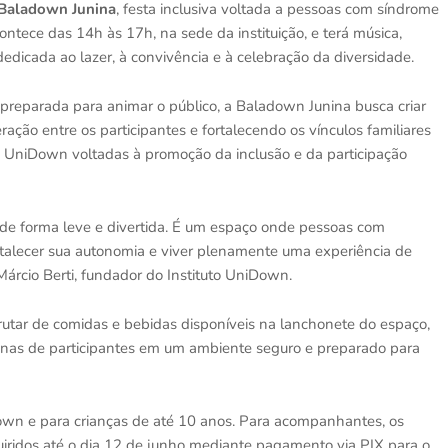
Baladown Junina
, festa inclusiva voltada a pessoas com síndrome
ntece das 14h às 17h, na sede da instituição, e terá música,
edicada ao lazer, à convivência e à celebração da diversidade.
reparada para animar o público, a Baladown Junina busca criar
ação entre os participantes e fortalecendo os vínculos familiares
tuto UniDown voltadas à promoção da inclusão e da participação
o de forma leve e divertida. É um espaço onde pessoas com
rtalecer sua autonomia e viver plenamente uma experiência de
Márcio Berti, fundador do Instituto UniDown.
rutar de comidas e bebidas disponíveis na lanchonete do espaço,
ezenas de participantes em um ambiente seguro e preparado para
own e para crianças de até 10 anos. Para acompanhantes, os
iridos até o dia 12 de junho mediante pagamento via PIX para o