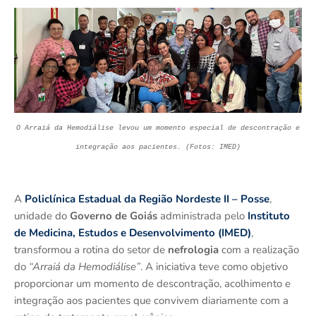
O Arraiá da Hemodiálise levou um momento especial de descontração e
integração aos pacientes. (Fotos: IMED)
A
Policlínica Estadual da Região Nordeste II – Posse
,
unidade do
Governo de Goiás
administrada pelo
Instituto
de Medicina, Estudos e Desenvolvimento (IMED)
,
transformou a rotina do setor de
nefrologia
com a realização
do
“Arraiá da Hemodiálise”
. A iniciativa teve como objetivo
proporcionar um momento de descontração, acolhimento e
integração aos pacientes que convivem diariamente com a