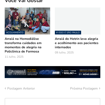
Você Vai Gostar
ACOLHIMENTO
# ISSO É SÃO PAULO
Arraiá na Hemodiálise
Arraiá do Hetrin leva alegria
transforma cuidados em
e acolhimento aos pacientes
momentos de alegria na
internados
Policlínica de Formosa
09 Julho, 2025
11 Julho, 2025
Postagem Anterior
Próxima Postagem