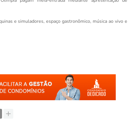
Olímpia pagam meia-entrada mediante apresentação de
áquinas e simuladores, espaço gastronômico, música ao vivo e