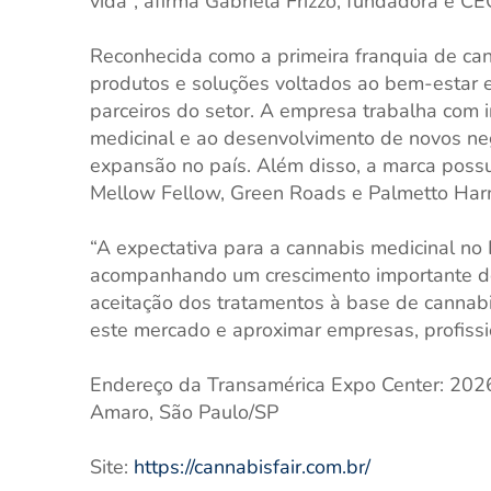
vida”, afirma Gabriela Frizzo, fundadora e C
Reconhecida como a primeira franquia de can
produtos e soluções voltados ao bem-estar e
parceiros do setor. A empresa trabalha com i
medicinal e ao desenvolvimento de novos n
expansão no país. Além disso, a marca possu
Mellow Fellow, Green Roads e Palmetto Har
“A expectativa para a cannabis medicinal no
acompanhando um crescimento importante do 
aceitação dos tratamentos à base de cannabi
este mercado e aproximar empresas, profissio
Endereço da Transamérica Expo Center: 2026:
Amaro, São Paulo/SP
Site:
https://cannabisfair.com.br/