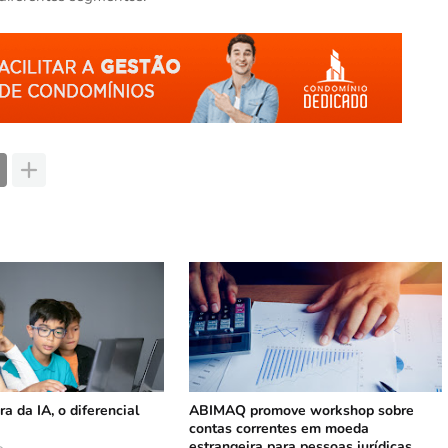
a da IA, o diferencial
ABIMAQ promove workshop sobre
contas correntes em moeda
estrangeira para pessoas jurídicas