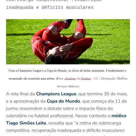
inadequada e déficits musculares
Com a Champions League e a Copa do Mundo, os riscos de lesões aumentam. Fortalecimento e 
recuperação são essenciais para atletas. (F
oto:
shauking
via
Pixabay
– CC | Divulgação/ MedPlus
Serviços Médicos)
A reta final da
Champions League
, que termina 30 de maio,
e a aproximação da
Copa do Mundo
, que começa dia 11 de
junho, reacendem o debate sobre o impacto físico do
calendário no futebol profissional. Nesse contexto o
médico
Tiago Simões Leite
, ressalta que “a rotina de sobrecarga
competitiva, recuperação inadequada e déficits musculares