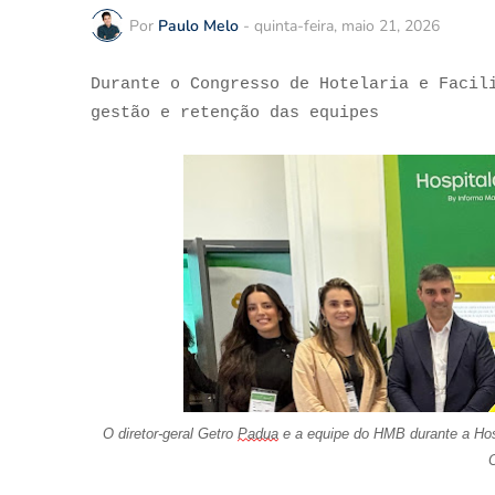
Por
Paulo Melo
-
quinta-feira, maio 21, 2026
Durante o Congresso de Hotelaria e Facil
gestão e retenção das equipes
O d
iretor-
geral
Getro
Padua
e a equipe do HMB
durante a Hos
O