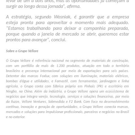
levar de um a dois anos, mas as oportunidades já começam a 
surgir ao longo dessa jornada”, afirma.
A estratégia, segundo Wosniak, é garantir que a empresa 
esteja pronta para aproveitar o momento mais adequado. 
“Estamos trabalhando para deixar a companhia preparada, 
porque quando a janela de mercado se abrir, queremos estar 
prontos para avançar”, conclui. 
Sobre o Grupo Vellore
O Grupo Vellore é referência nacional no segmento de materiais de construção, 
com um portfólio de mais de 1.200 produtos, atuação em todo o território 
brasileiro e presença internacional por meio de exportações para seis países. 
Detentor das marcas Foxlux, com soluções em iluminação, materiais elétricos, 
bombas d’água e utilidades, e Famastil, com ferramentas, jardinagem e linha 
agrícola, o Grupo conta com fábrica própria em Pinhais (PR) e escritório em 
Ningbo, na China. Além da indústria, o Grupo Vellore opera um ecossistema de 
negócios que integra varejo, tecnologia, serviços e soluções financeiras, por meio 
da Iluzze, Vellore Ventures, Sobmedida e F2 Bank. Com foco no desenvolvimento 
contínuo, inovação e geração de oportunidades, o Grupo Vellore conecta marcas, 
mercados e soluções para impulsionar profissionais, parceiros e negócios no Brasil 
e no exterior.