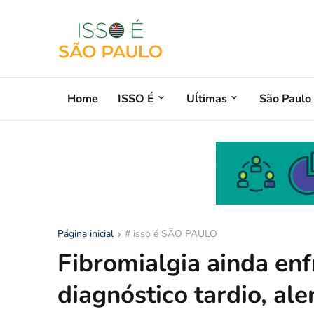
Home
ISSO É
Uĺtimas
São Paulo
Página inicial
# isso é SÃO PAULO
Fibromialgia ainda en
diagnóstico tardio, ale