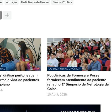
se
nutrição
Policlínica de Posse
Saúde Pública
NEAL
DOENÇA RENAL CRÔNICA
, diálise peritoneal em
Policlínicas de Formosa e Posse
rma a vida de pacientes
fortalecem atendimento ao paciente
goiano
renal no 1º Simpósio de Nefrologia de
Goiás
026
10 Abril, 2025