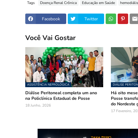
Tags
Doença Renal Crônica
Educação em Saúde
hemodiáli
Facebook
Twitter
Você Vai Gostar
ASSISTÊNCIA NEFROLÓGICA
DIÁLISE PERITO
Diálise Peritoneal completa um ano
Há oito meses
na Policlínica Estadual de Posse
Posse transfo
do Nordeste 
18 Junho, 2026
17 Fevereiro, 2