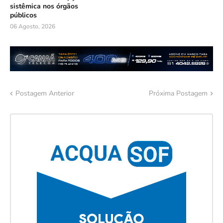
sistêmica nos órgãos
públicos
06 Agosto, 2026
Postagem Anterior
Próxima Postagem