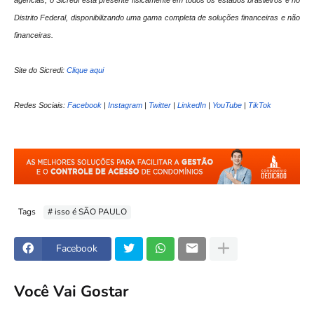
agências, o Sicredi está presente fisicamente em todos os estados brasileiros e no
Distrito Federal, disponibilizando uma gama completa de soluções financeiras e não
financeiras.
Site do Sicredi:
Clique aqui
Redes Sociais:
Facebook
|
Instagram
|
Twitter
|
LinkedIn
|
YouTube
|
TikTok
Tags
# isso é SÃO PAULO
Facebook
Você Vai Gostar