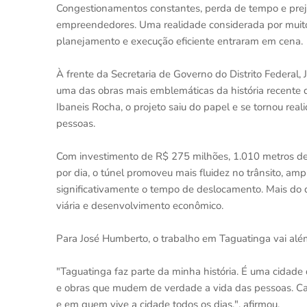
Congestionamentos constantes, perda de tempo e preju
empreendedores. Uma realidade considerada por muito
planejamento e execução eficiente entraram em cena.
À frente da Secretaria de Governo do Distrito Federal,
uma das obras mais emblemáticas da história recente d
Ibaneis Rocha, o projeto saiu do papel e se tornou rea
pessoas.
Com investimento de R$ 275 milhões, 1.010 metros de 
por dia, o túnel promoveu mais fluidez no trânsito, amp
significativamente o tempo de deslocamento. Mais do 
viária e desenvolvimento econômico.
Para José Humberto, o trabalho em Taguatinga vai alé
"Taguatinga faz parte da minha história. É uma cidad
e obras que mudem de verdade a vida das pessoas. Ca
e em quem vive a cidade todos os dias.", afirmou.