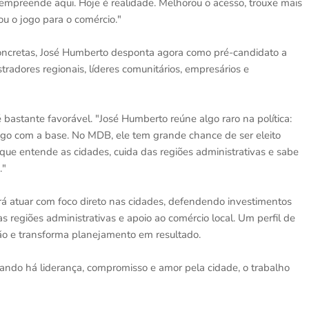
mpreende aqui. Hoje é realidade. Melhorou o acesso, trouxe mais
ou o jogo para o comércio."
s concretas, José Humberto desponta agora como pré-candidato a
radores regionais, líderes comunitários, empresários e
 é bastante favorável. "José Humberto reúne algo raro na política:
ogo com a base. No MDB, ele tem grande chance de ser eleito
que entende as cidades, cuida das regiões administrativas e sabe
."
rá atuar com foco direto nas cidades, defendendo investimentos
s regiões administrativas e apoio ao comércio local. Um perfil de
ção e transforma planejamento em resultado.
uando há liderança, compromisso e amor pela cidade, o trabalho