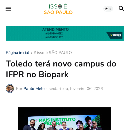
Página inicial
# isso é SÃO PAULO
Toledo terá novo campus do
IFPR no Biopark
Por
Paulo Melo
-
sexta-feira, fevereiro 06, 2026