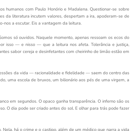
eitos humanos com Paulo Honório e Madalena. Questionar-se sobre
s da literatura incutem valores, despertam a ira, apoderam-se de
-nos a escutar. Eis a vantagem da leitura.
. Somos só ouvidos. Naquele momento, apenas ressoam os ecos do
or isso — e nisso — que a leitura nos afeta. Tolerância e justiça,
antes sabor cereja e desinfetantes com cheirinho de limão estão em
ressões da vida — racionalidade e fidelidade — saem do centro das
ado, uma escola de bruxos, um bilionário aos pés de uma virgem, a
branco em segundos. O opaco ganha transparência. O inferno são os
o. O dia pode ser criado antes do sol. E olhar para trás pode fazer
u. Nela, há o crime e o castigo, além de um médico que narra a vida