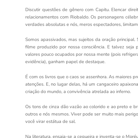
Discutir questões de gênero com Capitu. Elencar dir
relacionamentos com Riobaldo. Os personagens célebre
verdades absolutas e nós, meros espectadores, limitamo
Somos apassivados, mas sujeitos da oração principal
filme produzido por nossa consciência. E talvez seja p
valores pouco ocupados por nossa mente (pois refriger
evidência), ganham papel de destaque.
É com os livros que o caos se assenhora. As maiores p
atenções. E, no lugar delas, há um cangaceiro apaixon
criação do mundo, a convivência atrelada ao inferno.
Os tons de cinza dão vazão ao colorido e ao preto e 
outros e nós mesmos. Viver pode ser muito mais perigos
você virar estátua de sal.
Na literatura, ensaia-se a cegueira e inventa-se o Moré