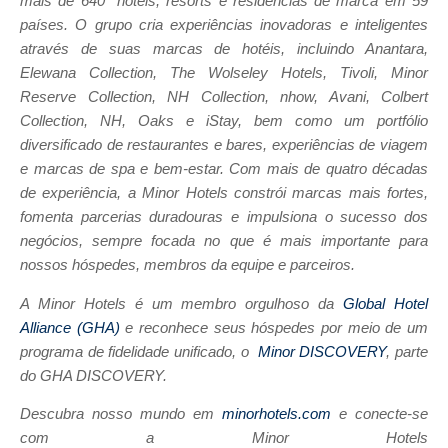
mais de 640* hotéis, resorts e residências de marca em 59
países. O grupo cria experiências inovadoras e inteligentes
através de suas marcas de hotéis, incluindo Anantara,
Elewana Collection, The Wolseley Hotels, Tivoli, Minor
Reserve Collection, NH Collection, nhow, Avani, Colbert
Collection, NH, Oaks e iStay, bem como um portfólio
diversificado de restaurantes e bares, experiências de viagem
e marcas de spa e bem-estar. Com mais de quatro décadas
de experiência, a Minor Hotels constrói marcas mais fortes,
fomenta parcerias duradouras e impulsiona o sucesso dos
negócios, sempre focada no que é mais importante para
nossos hóspedes, membros da equipe e parceiros.
A Minor Hotels é um membro orgulhoso da
Global Hotel
Alliance (GHA)
e reconhece seus hóspedes por meio de um
programa de fidelidade unificado, o
Minor DISCOVERY
, parte
do GHA DISCOVERY.
Descubra nosso mundo em
minorhotels.com
e conecte-se
com a Minor Hotels