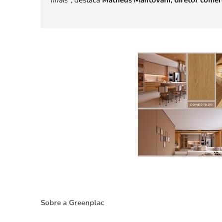
finais”
, destaca
Matheus
Mantovani, diretor comer
Sobre a Greenplac