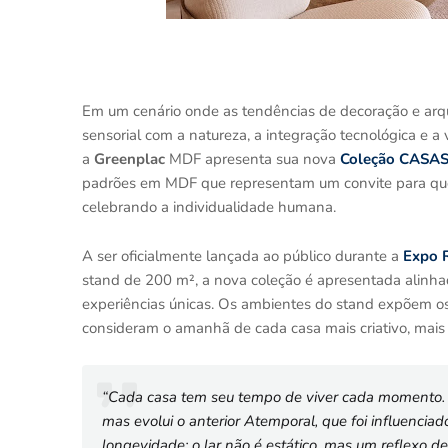
Em um cenário onde as tendências de decoração e arq
sensorial com a natureza, a integração tecnológica e a 
a
Greenplac
MDF apresenta sua nova
Coleção CASAS 
padrões em MDF que representam um convite para que 
celebrando a individualidade humana.
A ser oficialmente lançada ao público durante a
Expo R
stand de 200 m², a nova coleção é apresentada alinha
experiências únicas. Os ambientes do stand expõem os v
consideram o amanhã de cada casa mais criativo, mais
“Cada casa tem seu tempo de viver cada momento. E
mas evolui o anterior Atemporal, que foi influencia
longevidade: o lar não é estático, mas um reflexo de