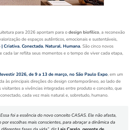
uitetura para 2026 apontam para o
design biofílico
, a reconexão
valorização de espaços autênticos, emocionais e sustentáveis,
| Criativa. Conectada. Natural. Humana
.
São cinco novos
cada lar reflita seus momentos e o tempo de viver cada etapa,
evestir 2026, de 9 a 13 de março, no São Paulo Expo
, em um
da às principais direções do design contemporâneo, ao lado de
isitantes a vivências integradas entre produto e conceito, que
 conectado, cada vez mais natural e, sobretudo, humano.
ssa foi a essência do novo conceito CASAS. Ele não afasta,
do por escolhas mais conscientes, para abraçar a dinâmica da
 diferentes fases da vida”
, diz
Lais Carelo, gerente de