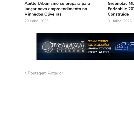
Abitte Urbanismo se prepara para
Greenplac MD
lançar novo empreendimento no
ForMóbile 20
Vinhedos Oliveiras
Construide
20 Julho, 2026
01 Julho, 2026
Postagem Anterior