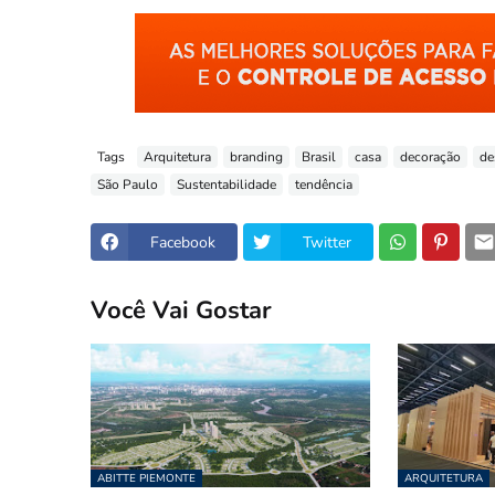
Tags
Arquitetura
branding
Brasil
casa
decoração
de
São Paulo
Sustentabilidade
tendência
Facebook
Twitter
Você Vai Gostar
ABITTE PIEMONTE
ARQUITETURA