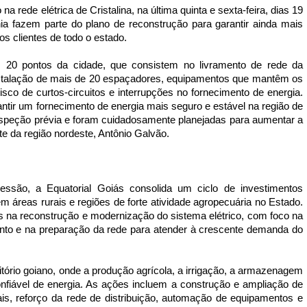
rede elétrica de Cristalina, na última quinta e sexta-feira, dias 19 
a fazem parte do plano de reconstrução para garantir ainda mais 
s clientes de todo o estado. 
 20 pontos da cidade, que consistem no livramento de rede da 
instalação de mais de 20 espaçadores, equipamentos que mantêm os 
isco de curtos-circuitos e interrupções no fornecimento de energia. 
ntir um fornecimento de energia mais seguro e estável na região de 
nspeção prévia e foram cuidadosamente planejadas para aumentar a 
nte da região nordeste, Antônio Galvão. 
ssão, a Equatorial Goiás consolida um ciclo de investimentos 
em áreas rurais e regiões de forte atividade agropecuária no Estado. 
es na reconstrução e modernização do sistema elétrico, com foco na 
ento e na preparação da rede para atender à crescente demanda do 
tório goiano, onde a produção agrícola, a irrigação, a armazenagem 
fiável de energia. As ações incluem a construção e ampliação de 
is, reforço da rede de distribuição, automação de equipamentos e 