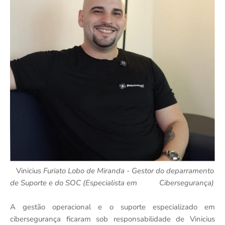
Vinicius
Furiato Lobo de Miranda - Gestor do deparramento
de Suporte e do SOC (Especialista em Cibersegurança)
A gestão operacional e o suporte especializado em
cibersegurança ficaram sob responsabilidade de Vinicius