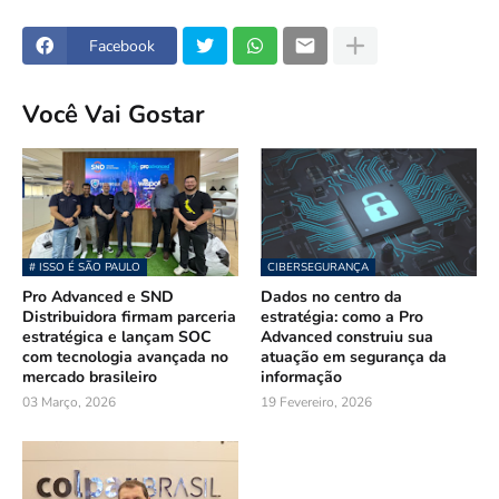
Facebook
Você Vai Gostar
# ISSO É SÃO PAULO
CIBERSEGURANÇA
Pro Advanced e SND
Dados no centro da
Distribuidora firmam parceria
estratégia: como a Pro
estratégica e lançam SOC
Advanced construiu sua
com tecnologia avançada no
atuação em segurança da
mercado brasileiro
informação
03 Março, 2026
19 Fevereiro, 2026