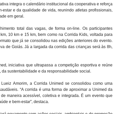
ativa integra o calendário institucional da cooperativa e reforça
tar e da qualidade de vida, reunindo atletas profissionais,
ade em geral.
imento total das vagas, de forma on-line. Os participantes
 km, 10 km e 15 km, bem como na Corrida Kids, voltada para
formato que já se consolidou nas edições anteriores do evento.
va de Goiás. Já a largada da corrida das crianças será às 8h,
d, iniciativa que ultrapassa a competição esportiva e reúne
da sustentabilidade e da responsabilidade social.
r. Lueiz Amorim, a Corrida Unimed se consolidou como uma
 saudáveis. “A corrida é uma forma de aproximar a Unimed da
e maneira acessível, coletiva e integrada. É um evento que
aúde e bem-estar”, destaca.
tará novamente com ações sociais, ambientais e de promoção