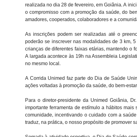
realizada no dia 28 de fevereiro, em Goiânia. A inici
o compromisso com a promoção da saúde, do bem-es
amadores, cooperados, colaboradores e a comunid
As inscrições podem ser realizadas até o preench
poderão se inscrever nas modalidades de 3 km, 5
crianças de diferentes faixas etárias, mantendo o 
A largada acontece às 19h na Assembleia Legislati
no mesmo local.
A Corrida Unimed faz parte do Dia de Saúde Unime
ações voltadas à promoção da saúde, do bem-estar, 
Para o diretor-presidente da Unimed Goiânia, D
importante ferramenta de estímulo a hábitos mais
comunidade, incentivando o cuidado com a saúde d
traduz, na prática, o nosso propósito de promover s
Somada à atividade esportiva, o Dia de Saúde con