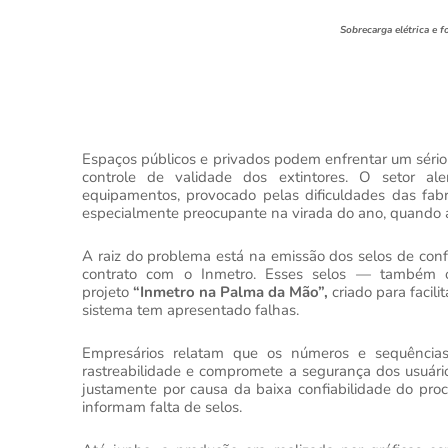
Sobrecarga elétrica e 
Espaços públicos e privados podem enfrentar um séri
controle de validade dos extintores. O setor al
equipamentos, provocado pelas dificuldades das fab
especialmente preocupante na virada do ano, quando au
A raiz do problema está na emissão dos selos de con
contrato com o Inmetro. Esses selos — também o
projeto
“Inmetro na Palma da Mão”,
criado para facili
sistema tem apresentado falhas.
Empresários relatam que os números e sequências 
rastreabilidade e compromete a segurança dos usuári
justamente por causa da baixa confiabilidade do pro
informam falta de selos.