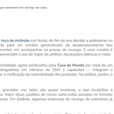
fogos aumentam risco de fogo nas casas.
o
risco de incêndio
nas festas de fim de ano devido a problemas no
erta para um cenário generalizado de desabastecimento dos
ricantes em acompanhar os prazos de recarga. E esse cenário é
mentam o uso de fogos de artifício, decorações elétricas e velas.
formidade, agora produzidos pela
Casa da Moeda
por meio de um
brigatórios em cilindros de GNV e capacetes — integram o
tar a verificação da autenticidade dos produtos. Na prática, porém, o
gravados nos selos são quase invisíveis, o que inviabiliza a
os. Além disso, pedidos de novos selos estão parados no Inmetro
cesso. Em Goiânia, algumas empresas de recarga de extintores já