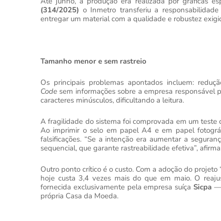
Até junho, a produção era realizada por gráficas 
(314/2025)
o Inmetro
transferiu a responsabilida
entregar um material com a qualidade e robustez exigid
Tamanho menor e sem rastreio
Os principais problemas apontados incluem: redu
Code
sem informações sobre a empresa responsável pel
caracteres minúsculos, dificultando a leitura.
A fragilidade do sistema foi comprovada em um teste
Ao imprimir o selo em papel A4 e em papel fotográfic
falsificações. “Se a intenção era aumentar a seguranç
sequencial, que garante rastreabilidade efetiva”, afirma
Outro ponto crítico é o custo. Com a adoção do projet
hoje custa 3,4 vezes mais do que em maio. O reajus
fornecida exclusivamente pela empresa suíça
Sicpa
— 
própria Casa da Moeda.