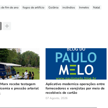
s de fim de ano
fogos de artifício
Goiânia
incêndios
Inmetro
Natal
 Marx recebe testagem
Aplicativo moderniza operações entre
licemia e pressão arterial
fornecedores e varejistas por meio de
recebíveis de cartão
6
07 Agosto, 2026