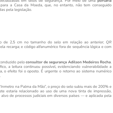
especializadas em selos de segurança. Por meio de uma
portaria
de para a Casa da Moeda, que, no entanto, não tem conseguido
as pela legislação.
ção de 2,5 cm no tamanho do selo em relação ao anterior;
QR
a recarga; e código alfanumérico fora de sequência lógica e com
 conduzido pelo
consultor de segurança Adilson Medeiros Rocha
.
o, a leitura continuou possível, evidenciando vulnerabilidade a
a, o efeito foi o oposto. É urgente o retorno ao sistema numérico
.
o “Inmetro na Palma da Mão”, o preço do selo subiu mais de 200% e
te estaria relacionado ao uso de uma nova tinta de impressão,
alvo de processos judiciais em diversos países — e aplicada pela