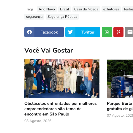
Tags
Ano Novo
Brazil
Casa da Moeda
extintores
festa
segurança
Segurança Pública
Facebook
Twitter
Você Vai Gostar
Obstáculos enfrentados por mulheres
Parque Burle
empreendedoras são tema de
gratuita de g
encontro em São Paulo
07 Agosto, 202
08 Agosto, 2026