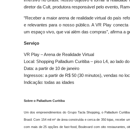
diretor da Cult, produtora responsável pelo evento, Ra
“Receber a maior arena de realidade virtual do país re
e relevantes para o nosso público. A VR Play conecta 
um espaço vivo, que vai além das compras”, afirma a ger
Serviço
VR Play – Arena de Realidade Virtual
Local: Shopping Palladium Curitiba – piso L4, ao lado 
Data: a partir de 10 de janeiro
Ingressos: a partir de R$ 50 (30 minutos), vendas no loc
Indicação: todas as idades
Sobre o Palladium Curitiba
Um dos empreendimentos do Grupo Tacla Shopping, o Palladium Curitiba
Brasil. Com 154 mil m² de área construída e cerca de 350 lojas, recebe u
com mais de 25 opções de fast-food, Boulevard com oito restaurantes, o