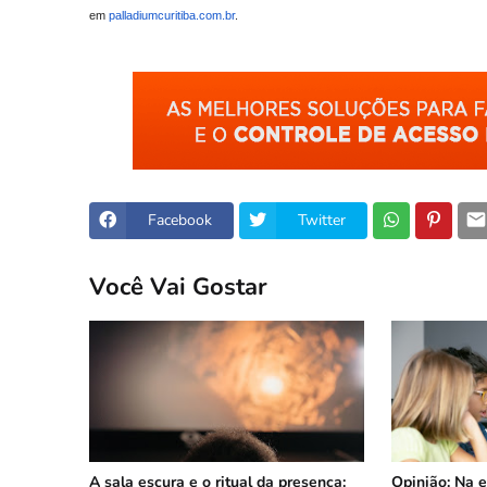
em
palladiumcuritiba.com.br
.
Facebook
Twitter
Você Vai Gostar
A sala escura e o ritual da presença:
Opinião: Na er