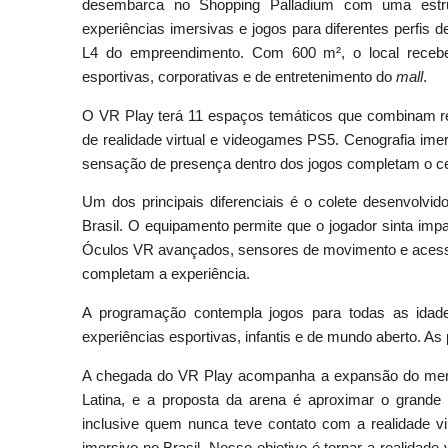
desembarca no Shopping Palladium com uma estrutu
experiências imersivas e jogos para diferentes perfis 
L4 do empreendimento. Com 600 m², o local receberá
esportivas, corporativas e de entretenimento do
mall
.
O VR Play terá 11 espaços temáticos que combinam real
de realidade virtual e videogames PS5. Cenografia im
sensação de presença dentro dos jogos completam o c
Um dos principais diferenciais é o colete desenvolvi
Brasil. O equipamento permite que o jogador sinta impa
Óculos VR avançados, sensores de movimento e acessór
completam a experiência.
A programação contempla jogos para todas as idade
experiências esportivas, infantis e de mundo aberto. As
A chegada do VR Play acompanha a expansão do merc
Latina, e a proposta da arena é aproximar o grande p
inclusive quem nunca teve contato com a realidade v
imersivo no Brasil. Nosso objetivo é tornar a realidade v