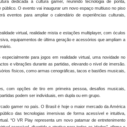
ra dedicada à cultura gamer, reunindo tecnologia de ponta,
de público. O evento vai inaugurar um novo espaço multiuso no piso
 eventos para ampliar o calendário de experiências culturais,
idade virtual, realidade mista e estações multiplayer, com óculos
ersiva, equipamentos de última geração e acessórios que ampliam a
enário.
do especialmente para jogos em realidade virtual, uma novidade no
ctos e vibrações durante as partidas, elevando o nível de imersão.
ios físicos, como armas cenográficas, tacos e bastões musicais,
s, com opções de tiro em primeira pessoa, desafios musicais,
 partidas podem ser individuais, em dupla ou em grupo.
ado gamer no país. O Brasil é hoje o maior mercado da América
úblico das tecnologias imersivas de forma acessível e intuitiva,
irtual. “O VR Play representa um novo patamar de entretenimento
irtual acessível, divertida e atrativa para todas as idades”, afirma o