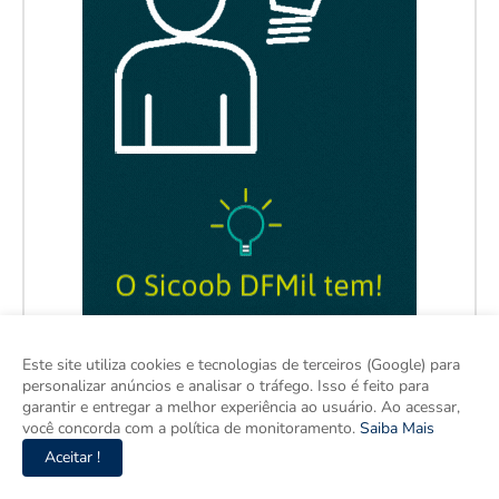
Este site utiliza cookies e tecnologias de terceiros (Google) para
personalizar anúncios e analisar o tráfego. Isso é feito para
garantir e entregar a melhor experiência ao usuário. Ao acessar,
você concorda com a política de monitoramento.
Saiba Mais
Aceitar !