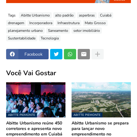
Tags
Abitte Urbanismo
alto padrão
asperbras
Cuiabá
drenagem
Incorporadora
Infraestrutura
Mato Grosso
planejamento urbano
Saneamento
setor imobiliário
Sustentabilidade
Tecnologia
Facebook
Você Vai Gostar
ABITTE PIEMONTE
ABITTE PIEMONTE
Abitte Urbanismo reúne 450
Abitte Urbanismo se prepara
corretores e apresenta novo
para lançar novo
empreendimento em Cuiabá
empreendimento no