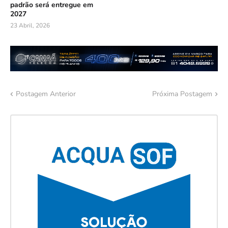
padrão será entregue em
2027
23 Abril, 2026
Postagem Anterior
Próxima Postagem