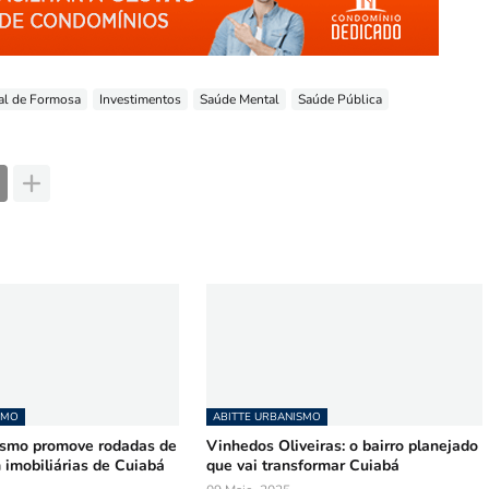
al de Formosa
Investimentos
Saúde Mental
Saúde Pública
SMO
ABITTE URBANISMO
ismo promove rodadas de
Vinhedos Oliveiras: o bairro planejado
 imobiliárias de Cuiabá
que vai transformar Cuiabá