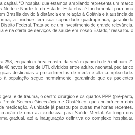
da capital. “O hospital que estamos ampliando representa um marco
s Norte e Nordeste do Estado. Esta obra é fundamental para uma
em Brasília devido à distância em relação à Goiânia e à ausência de
rma, a unidade terá sua capacidade quadruplicada, garantindo
istrito Federal. Trata-se de um investimento de grande relevância,
cia e na oferta de serviços de saúde em nosso Estado,” ressaltou o
a 298, enquanto a área construída será expandida de 5 mil para 21
 40 novos leitos de UTI, divididos entre adulto, neonatal, pediátrico
úrgicas destinadas a procedimentos de média e alta complexidade.
à população segue normalmente, garantindo que os pacientes
geral e de trauma, o centro cirúrgico e os quartos PPP (pré-parto,
o Pronto-Socorro Ginecológico e Obstétrico, que contará com dois
s de medicação. A unidade já passou por outras melhorias recentes,
criação de uma ala exclusiva para Saúde Mental. Ao longo dos
a gradual, até a inauguração definitiva do complexo hospitalar,