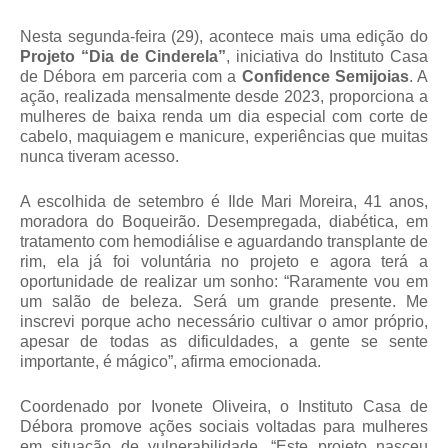
Nesta segunda-feira (29), acontece mais uma edição do
Projeto “Dia de Cinderela”
, iniciativa do Instituto Casa
de Débora em parceria com a
Confidence Semijoias
. A
ação, realizada mensalmente desde 2023, proporciona a
mulheres de baixa renda um dia especial com corte de
cabelo, maquiagem e manicure, experiências que muitas
nunca tiveram acesso.
A escolhida de setembro é
Ilde Mari Moreira
, 41 anos,
moradora do Boqueirão. Desempregada, diabética, em
tratamento com hemodiálise e aguardando transplante de
rim, ela já foi voluntária no projeto e agora terá a
oportunidade de realizar um sonho: “Raramente vou em
um salão de beleza. Será um grande presente. Me
inscrevi porque acho necessário cultivar o amor próprio,
apesar de todas as dificuldades, a gente se sente
importante, é mágico”, afirma emocionada.
Coordenado por
Ivonete Oliveira
, o Instituto Casa de
Débora promove ações sociais voltadas para mulheres
em situação de vulnerabilidade. “Este projeto nasceu