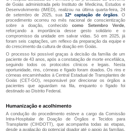
de Goiás administrada pelo Instituto de Medicina, Estudos e
Desenvolvimento (IMED), realizou na última quarta-feira, 24
de setembro de 2025, sua
12ª captação de órgãos
. O
procedimento ocorreu no mês nacional de conscientização
sobre a doação, conhecido
como Setembro Verde
,
reforçando a importância desse gesto solidário e o
compromisso da unidade em salvar vidas. Só em 2025, já
foram seis captações, um reflexo da preparação da equipe e
do crescimento da cultura de doação em Goiás.
O processo foi possível graças à decisão da família de um
paciente de 43 anos, após a constatação de morte encefálica,
seguindo todos os protocolos clínicos e legais. Nesta
oportunidade, rins, córneas e fígado foram doados. Os rins e
córneas encaminhados à Central Estadual de Transplantes de
Goiás (CET-GO), responsável por direcionar os órgãos a
pacientes que aguardam na fila, enquanto o fígado foi
destinado ao Distrito Federal.
Humanização e acolhimento
A condução do procedimento esteve a cargo da Comissão
Intra-Hospitalar de Doação de Órgãos e Tecidos para
Transplante (CIHDOTT), que acompanha todas as etapas,
desde a avaliação do potencial doador até o apoio às famílias.