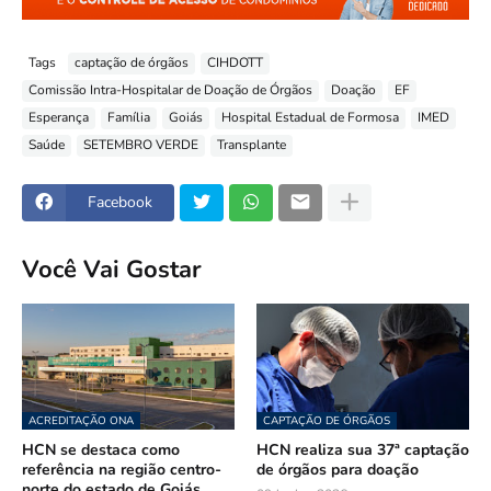
Tags
captação de órgãos
CIHDOTT
Comissão Intra-Hospitalar de Doação de Órgãos
Doação
EF
Esperança
Família
Goiás
Hospital Estadual de Formosa
IMED
Saúde
SETEMBRO VERDE
Transplante
Facebook
Você Vai Gostar
ACREDITAÇÃO ONA
CAPTAÇÃO DE ÓRGÃOS
HCN se destaca como
HCN realiza sua 37ª captação
referência na região centro-
de órgãos para doação
norte do estado de Goiás