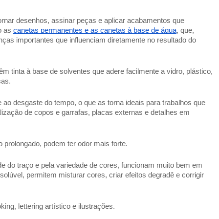
ntornar desenhos, assinar peças e aplicar acabamentos que
ão as
canetas permanentes e as canetas à base de água
, que,
enças importantes que influenciam diretamente no resultado do
êm tinta à base de solventes que adere facilmente a vidro, plástico,
sas.
e ao desgaste do tempo, o que as torna ideais para trabalhos que
alização de copos e garrafas, placas externas e detalhes em
o prolongado, podem ter odor mais forte.
e do traço e pela variedade de cores, funcionam muito bem em
solúvel, permitem misturar cores, criar efeitos degradê e corrigir
g, lettering artístico e ilustrações.