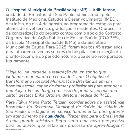
O
Hospital Municipal da Brasilândia(HMB) – Adib Jatene
,
unidade da Prefeitura de São Paulo administrada pelo
Instituto de Medicina, Estudos e Desenvolvimento (IMED),
deu início, no dia 4 de agosto, ao programa de estágios para
alunos de nível técnico, graduação e residentes. O processo
de concretização do projeto contou com o apoio do Contrato
Organizativo de Ação Pública de Ensino-Saúde (COAPES),
da Escola Municipal de Saúde (EMS) e da Secretaria
Municipal da Saúde. Para 2025, foram aceitos 45 estagiários
para atuar em diversos setores do hospital, com exceção do
pronto-socorro e do período noturno, que serão incorporados
futuramente.
“Hoje foi, na verdade, a realização de um sonho que
vínhamos planejando há cerca de 1 ano. O objetivo é
transformar o Hospital Municipal da Brasilândia em um
hospital escola, capaz de formar profissionais para atender a
população. Foi um longo processo de preparação que deu
certo”, destaca Erika Ortolan, diretora médica do IMED.
Para Flávia Maria Porto Terzian, coordenadora de assistência
hospitalar da Secretaria Municipal de Saúde da cidade de
São Paulo, o estágio é um serviço fundamental para garantir
um atendimento de
qualidade
. “Trazer isso para o Brasilândia
é uma grande iniciativa. Representa uma nova perspectiva
para os alunos que estão em processo de aprendizagem”,