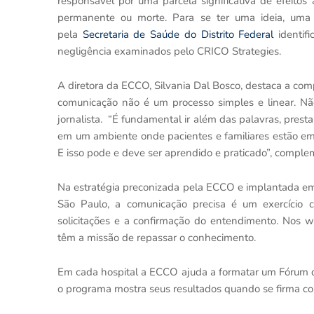
responsável por uma parcela significativa de efeitos
permanente ou morte. Para se ter uma ideia, uma p
pela
Secretaria de Saúde do Distrito Federal
identif
negligência
examinados pelo CRICO Strategies.
A diretora da ECCO, Silvania Dal Bosco, destaca a com
comunicação não é um processo simples e linear. Não
jornalista. “É fundamental ir além das palavras, pres
em um ambiente onde pacientes e familiares estão emo
E isso pode e deve ser aprendido e praticado”, comple
Na estratégia preconizada pela ECCO e implantada em
São Paulo, a comunicação precisa é um exercício c
solicitações e a confirmação do entendimento. Nos w
têm a missão de repassar o conhecimento.
Em cada hospital a ECCO ajuda a formatar um Fórum d
o programa mostra seus resultados quando se firma co