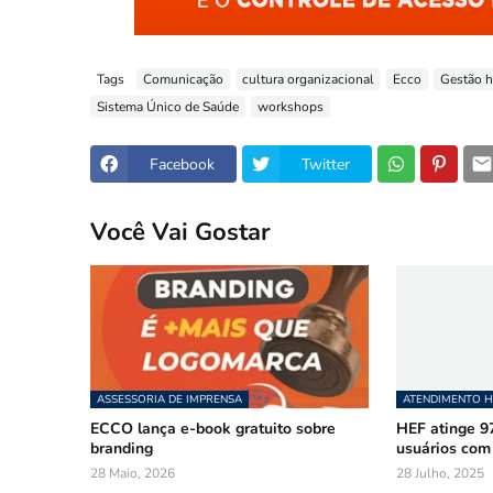
Tags
Comunicação
cultura organizacional
Ecco
Gestão h
Sistema Único de Saúde
workshops
Facebook
Twitter
Você Vai Gostar
ASSESSORIA DE IMPRENSA
ATENDIMENTO 
ECCO lança e-book gratuito sobre
HEF atinge 9
branding
usuários com
28 Maio, 2026
28 Julho, 2025