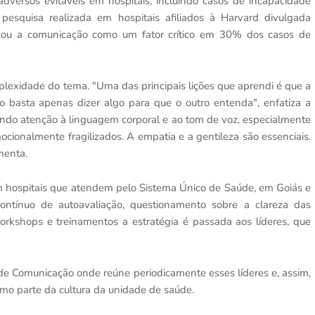
 adversos evitáveis em hospitais, incluindo casos de incapacidade
esquisa realizada em hospitais afiliados à Harvard divulgada
icou a comunicação como um fator crítico em 30% dos casos de
plexidade do tema. "Uma das principais lições que aprendi é que a
 basta apenas dizer algo para que o outro entenda", enfatiza a
tando atenção à linguagem corporal e ao tom de voz, especialmente
cionalmente fragilizados. A empatia e a gentileza são essenciais.
menta.
 hospitais que atendem pelo Sistema Único de Saúde, em Goiás e
ontínuo de autoavaliação, questionamento sobre a clareza das
orkshops e treinamentos a estratégia é passada aos líderes, que
e Comunicação onde reúne periodicamente esses líderes e, assim,
mo parte da cultura da unidade de saúde.