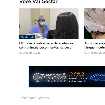
Você Vai Gostar
ACIDENTES
HEF alerta sobre risco de acidentes
Autoliderança
com animais peçonhentos na seca
ninguém cob
07 Agosto, 2026
07 Agosto, 202
Postagem Anterior