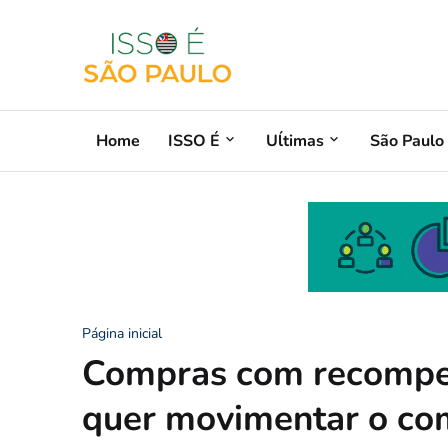
Home
ISSO É
Uĺtimas
São Paulo
Página inicial
Compras com recompens
quer movimentar o co